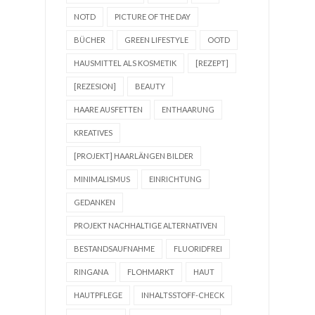
NOTD
PICTURE OF THE DAY
BÜCHER
GREEN LIFESTYLE
OOTD
HAUSMITTEL ALS KOSMETIK
[REZEPT]
[REZESION]
BEAUTY
HAARE AUSFETTEN
ENTHAARUNG
KREATIVES
[PROJEKT] HAARLÄNGEN BILDER
MINIMALISMUS
EINRICHTUNG
GEDANKEN
PROJEKT NACHHALTIGE ALTERNATIVEN
BESTANDSAUFNAHME
FLUORIDFREI
RINGANA
FLOHMARKT
HAUT
HAUTPFLEGE
INHALTSSTOFF-CHECK