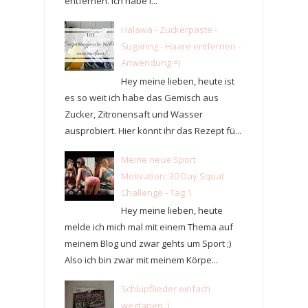
entfernen. Ich habe i...
Halawa - Zuckerpaste -
Sugaring - Haare entfernen -
Anwendung =)
Hey meine lieben, heute ist
es so weit ich habe das Gemisch aus
Zucker, Zitronensaft und Wasser
ausprobiert. Hier könnt ihr das Rezept fü...
Meine neue Sport
Motivation: 30 Day Squat
Challenge - Tag 1
Hey meine lieben, heute
melde ich mich mal mit einem Thema auf
meinem Blog und zwar gehts um Sport ;)
Also ich bin zwar mit meinem Körpe...
Schlupflieder einfach
wegtapen :)