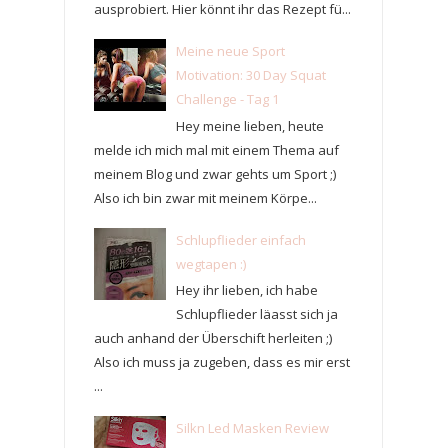
ausprobiert. Hier könnt ihr das Rezept fü...
Meine neue Sport
Motivation: 30 Day Squat
Challenge - Tag 1
Hey meine lieben, heute
melde ich mich mal mit einem Thema auf
meinem Blog und zwar gehts um Sport ;)
Also ich bin zwar mit meinem Körpe...
Schlupflieder einfach
wegtapen :)
Hey ihr lieben, ich habe
Schlupflieder läasst sich ja
auch anhand der Überschift herleiten ;)
Also ich muss ja zugeben, dass es mir erst
...
Silkn Led Masken Review