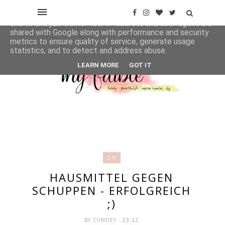
This site uses cookies from Google to deliver its services
and to analyze traffic. Your IP address and user-agent are
shared with Google along with performance and security
metrics to ensure quality of service, generate usage
statistics, and to detect and address abuse.
LEARN MORE
GOT IT
DIY
HAUSMITTEL GEGEN
SCHUPPEN - ERFOLGREICH
;)
BY
CIINDEY
- 23:22