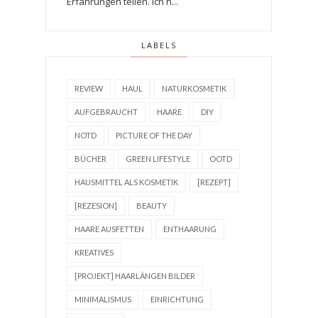
Erfahrungen teilen. Ich n...
LABELS
REVIEW
HAUL
NATURKOSMETIK
AUFGEBRAUCHT
HAARE
DIY
NOTD
PICTURE OF THE DAY
BÜCHER
GREEN LIFESTYLE
OOTD
HAUSMITTEL ALS KOSMETIK
[REZEPT]
[REZESION]
BEAUTY
HAARE AUSFETTEN
ENTHAARUNG
KREATIVES
[PROJEKT] HAARLÄNGEN BILDER
MINIMALISMUS
EINRICHTUNG