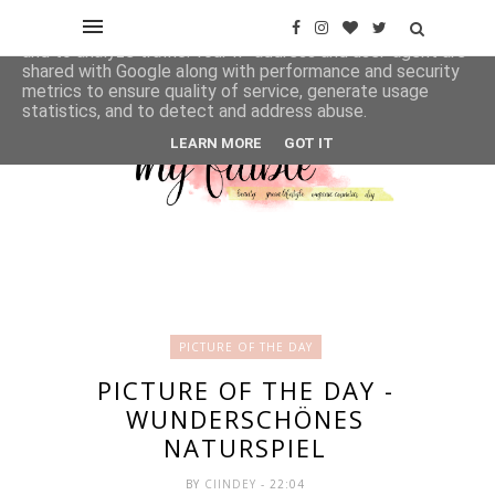
This site uses cookies from Google to deliver its services
and to analyze traffic. Your IP address and user-agent are
shared with Google along with performance and security
metrics to ensure quality of service, generate usage
statistics, and to detect and address abuse.
LEARN MORE
GOT IT
PICTURE OF THE DAY
PICTURE OF THE DAY -
WUNDERSCHÖNES
NATURSPIEL
BY
CIINDEY
- 22:04