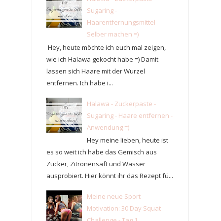
Sugaring -
Haarentfernungsmittel
Selber machen =)
Hey, heute möchte ich euch mal zeigen,
wie ich Halawa gekocht habe =) Damit
lassen sich Haare mit der Wurzel
entfernen. Ich habe i...
Halawa - Zuckerpaste -
Sugaring - Haare entfernen -
Anwendung =)
Hey meine lieben, heute ist
es so weit ich habe das Gemisch aus
Zucker, Zitronensaft und Wasser
ausprobiert. Hier könnt ihr das Rezept fü...
Meine neue Sport
Motivation: 30 Day Squat
Challenge - Tag 1