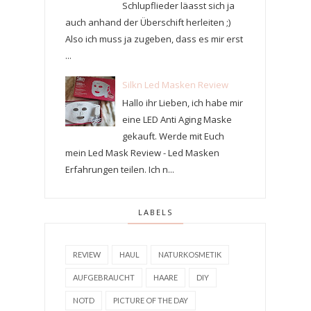
Schlupflieder läasst sich ja
auch anhand der Überschift herleiten ;)
Also ich muss ja zugeben, dass es mir erst
...
Silkn Led Masken Review
Hallo ihr Lieben, ich habe mir
eine LED Anti Aging Maske
gekauft. Werde mit Euch
mein Led Mask Review - Led Masken
Erfahrungen teilen. Ich n...
LABELS
REVIEW
HAUL
NATURKOSMETIK
AUFGEBRAUCHT
HAARE
DIY
NOTD
PICTURE OF THE DAY