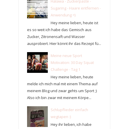
Halawa - Zuckerpaste -
Sugaring - Haare entfernen -
Anwendung =)
Hey meine lieben, heute ist
es so weit ich habe das Gemisch aus
Zucker, Zitronensaft und Wasser
ausprobiert. Hier könnt ihr das Rezept fü...
Meine neue Sport
Motivation: 30 Day Squat
Challenge - Tag 1
Hey meine lieben, heute
melde ich mich mal mit einem Thema auf
meinem Blog und zwar gehts um Sport ;)
Also ich bin zwar mit meinem Körpe...
Schlupflieder einfach
wegtapen :)
Hey ihr lieben, ich habe