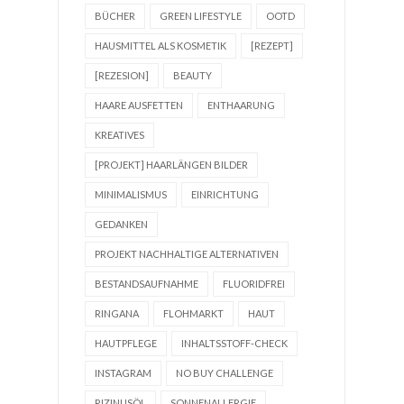
BÜCHER
GREEN LIFESTYLE
OOTD
HAUSMITTEL ALS KOSMETIK
[REZEPT]
[REZESION]
BEAUTY
HAARE AUSFETTEN
ENTHAARUNG
KREATIVES
[PROJEKT] HAARLÄNGEN BILDER
MINIMALISMUS
EINRICHTUNG
GEDANKEN
PROJEKT NACHHALTIGE ALTERNATIVEN
BESTANDSAUFNAHME
FLUORIDFREI
RINGANA
FLOHMARKT
HAUT
HAUTPFLEGE
INHALTSSTOFF-CHECK
INSTAGRAM
NO BUY CHALLENGE
RIZINUSÖL
SONNENALLERGIE