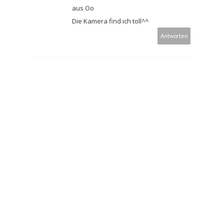
aus Oo
Die Kamera find ich toll^^
Antworten