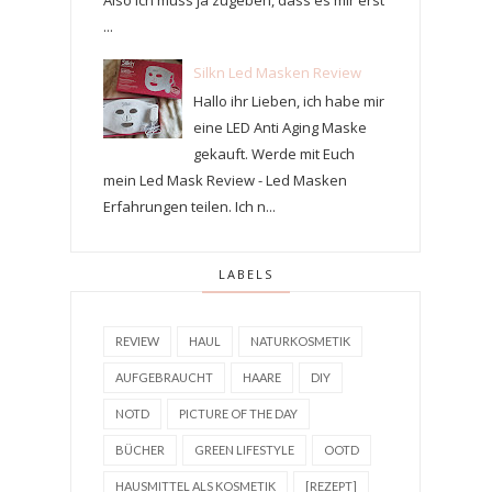
...
Silkn Led Masken Review
Hallo ihr Lieben, ich habe mir
eine LED Anti Aging Maske
gekauft. Werde mit Euch
mein Led Mask Review - Led Masken
Erfahrungen teilen. Ich n...
LABELS
REVIEW
HAUL
NATURKOSMETIK
AUFGEBRAUCHT
HAARE
DIY
NOTD
PICTURE OF THE DAY
BÜCHER
GREEN LIFESTYLE
OOTD
HAUSMITTEL ALS KOSMETIK
[REZEPT]