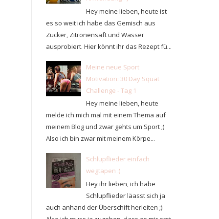
Hey meine lieben, heute ist
es so weit ich habe das Gemisch aus
Zucker, Zitronensaft und Wasser
ausprobiert. Hier könnt ihr das Rezept fü...
Meine neue Sport
Motivation: 30 Day Squat
Challenge - Tag 1
Hey meine lieben, heute
melde ich mich mal mit einem Thema auf
meinem Blog und zwar gehts um Sport ;)
Also ich bin zwar mit meinem Körpe...
Schlupflieder einfach
wegtapen :)
Hey ihr lieben, ich habe
Schlupflieder läasst sich ja
auch anhand der Überschift herleiten ;)
Also ich muss ja zugeben, dass es mir erst