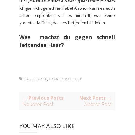
Für 1,75€ ist es wirklich ein sehr guter Effekt, mit dem
ich gar nicht gerechnet habe! Also ich kann es euch
schon empfehlen, weil es mir hilft, was keine
garantie dafür ist, dass es bei jedem hilft leider.
Was machst du gegen schnell
fettendes Haar?
,
TAGS :
HAARE
HAARE AUSFETTEN
← Previous Posts
Next Posts →
Neuerer Post
Älterer Post
YOU MAY ALSO LIKE