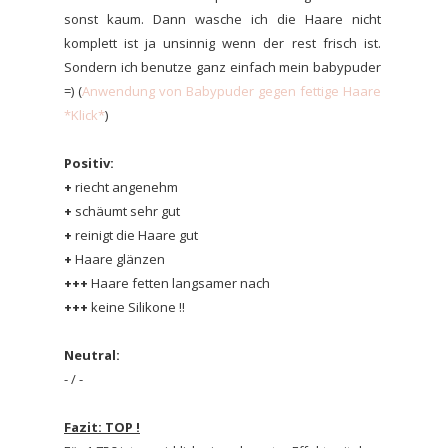
sonst kaum. Dann wasche ich die Haare nicht
komplett ist ja unsinnig wenn der rest frisch ist.
Sondern ich benutze ganz einfach mein babypuder
=) (
Anwendung von Babypuder gegen fettige Haare
*Klick*
)
Positiv:
+
riecht angenehm
+
schäumt sehr gut
+
reinigt die Haare gut
+
Haare glänzen
+++
Haare fetten langsamer nach
+++
keine Silikone !!
Neutral:
- / -
Fazit: TOP !