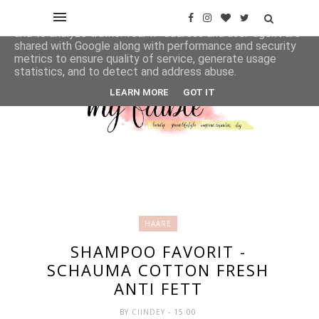
This site uses cookies from Google to deliver its services
and to analyze traffic. Your IP address and user-agent are
shared with Google along with performance and security
metrics to ensure quality of service, generate usage
statistics, and to detect and address abuse.
LEARN MORE
GOT IT
HAARE
SHAMPOO FAVORIT -
SCHAUMA COTTON FRESH
ANTI FETT
BY
CIINDEY
- 15:00