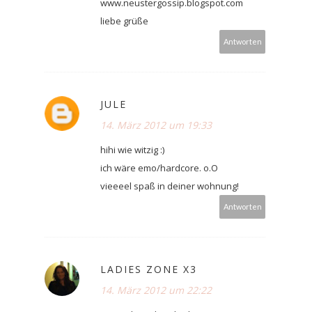
www.neustergossip.blogspot.com
liebe grüße
Antworten
JULE
14. März 2012 um 19:33
hihi wie witzig :)
ich wäre emo/hardcore. o.O
vieeeel spaß in deiner wohnung!
Antworten
LADIES ZONE X3
14. März 2012 um 22:22