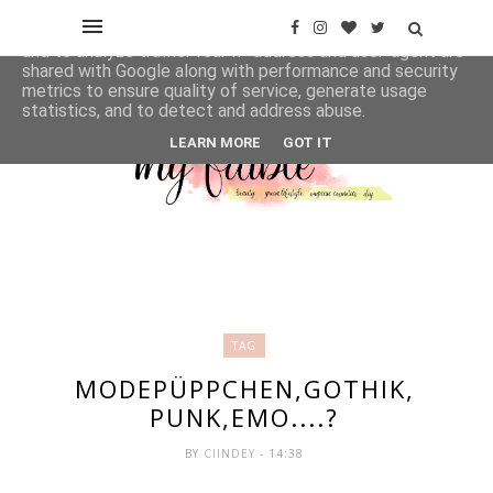
This site uses cookies from Google to deliver its services
and to analyze traffic. Your IP address and user-agent are
shared with Google along with performance and security
metrics to ensure quality of service, generate usage
statistics, and to detect and address abuse.
LEARN MORE
GOT IT
TAG
MODEPÜPPCHEN,GOTHIK,
PUNK,EMO....?
BY
CIINDEY
- 14:38