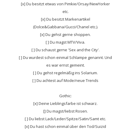
[x] Du besitzt etwas von Pimkie/Orsay/NewYorker
etc.
[x] Du besitzt Markenartikel
(Dolce&Gabbana/Gucci/Chanel etc.).
[x] Du gehst gerne shoppen.
[ ] Du magst MTV/Viva.
[ ] Du schaust gerne 'Sex and the City'.
[ ] Du wurdest schon einmal Schlampe genannt. Und
es war ernst gemeint.
[ ] Du gehst regelmäßig ins Solarium.
[ ] Du achtest auf Mode/neue Trends
Gothic:
[x] Deine Lieblingsfarbe ist schwarz.
[] Du magst/liebst Rosen.
[ ] Du liebst Lack/Leder/Spitze/Satin/Samt etc.
[x] Du hast schon einmal über den Tod/Suizid