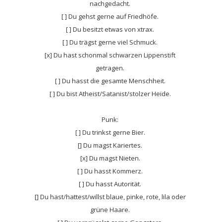
nachgedacht.
[ ] Du gehst gerne auf Friedhöfe.
[ ] Du besitzt etwas von xtrax.
[ ] Du trägst gerne viel Schmuck.
[x] Du hast schonmal schwarzen Lippenstift
getragen.
[ ] Du hasst die gesamte Menschheit.
[ ] Du bist Atheist/Satanist/stolzer Heide.
Punk:
[ ] Du trinkst gerne Bier.
[] Du magst Kariertes.
[x] Du magst Nieten.
[ ] Du hasst Kommerz.
[ ] Du hasst Autorität.
[] Du hast/hattest/willst blaue, pinke, rote, lila oder
grüne Haare.