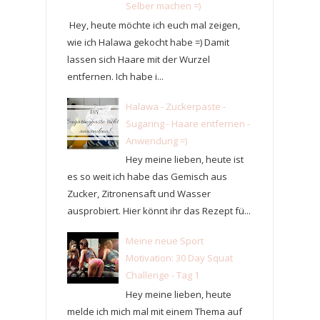
Selber machen =)
Hey, heute möchte ich euch mal zeigen,
wie ich Halawa gekocht habe =) Damit
lassen sich Haare mit der Wurzel
entfernen. Ich habe i...
Halawa - Zuckerpaste -
Sugaring - Haare entfernen -
Anwendung =)
Hey meine lieben, heute ist
es so weit ich habe das Gemisch aus
Zucker, Zitronensaft und Wasser
ausprobiert. Hier könnt ihr das Rezept fü...
Meine neue Sport
Motivation: 30 Day Squat
Challenge - Tag 1
Hey meine lieben, heute
melde ich mich mal mit einem Thema auf