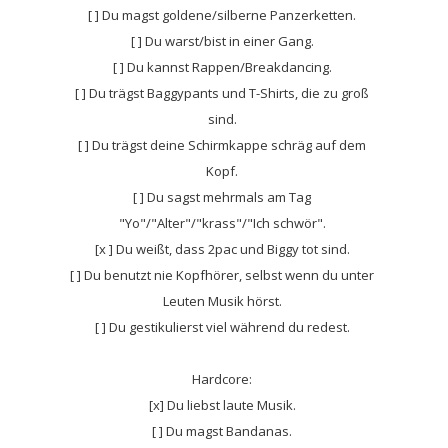
[ ] Du magst goldene/silberne Panzerketten.
[ ] Du warst/bist in einer Gang.
[ ] Du kannst Rappen/Breakdancing.
[ ] Du trägst Baggypants und T-Shirts, die zu groß
sind.
[ ] Du trägst deine Schirmkappe schräg auf dem
Kopf.
[ ] Du sagst mehrmals am Tag
"Yo"/"Alter"/"krass"/"Ich schwör".
[x ] Du weißt, dass 2pac und Biggy tot sind.
[ ] Du benutzt nie Kopfhörer, selbst wenn du unter
Leuten Musik hörst.
[ ] Du gestikulierst viel während du redest.
Hardcore:
[x] Du liebst laute Musik.
[ ] Du magst Bandanas.