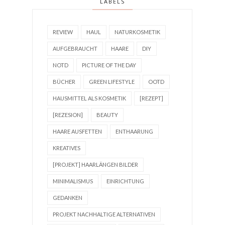
LABELS
REVIEW
HAUL
NATURKOSMETIK
AUFGEBRAUCHT
HAARE
DIY
NOTD
PICTURE OF THE DAY
BÜCHER
GREEN LIFESTYLE
OOTD
HAUSMITTEL ALS KOSMETIK
[REZEPT]
[REZESION]
BEAUTY
HAARE AUSFETTEN
ENTHAARUNG
KREATIVES
[PROJEKT] HAARLÄNGEN BILDER
MINIMALISMUS
EINRICHTUNG
GEDANKEN
PROJEKT NACHHALTIGE ALTERNATIVEN