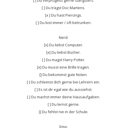
[ ] Du verprügelst gerne Gangsters.
[ ] Du trägst Doc Martens.
[x ] Du hast Piercings.
[ ] Du bist immer / oft betrunken.
Nerd:
[x] Du liebst Computer.
[x] Du liebst Bücher.
[ ] Du magst Harry Potter.
[x] Du musst eine Brille tragen.
[] Du bekommst gute Noten.
[ ] Du schleimst dich gerne bei Lehrern ein.
[ ] Es ist dir egal wie du aussiehst.
[ ] Du machst immer deine Hausaufgaben.
[ ] Du lernst gerne.
[] Du fehlst nie in der Schule.
Emo: