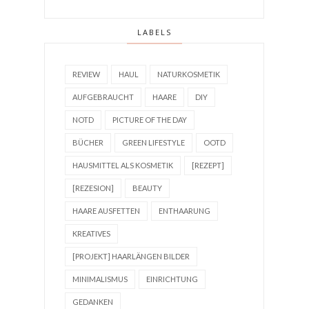
LABELS
REVIEW
HAUL
NATURKOSMETIK
AUFGEBRAUCHT
HAARE
DIY
NOTD
PICTURE OF THE DAY
BÜCHER
GREEN LIFESTYLE
OOTD
HAUSMITTEL ALS KOSMETIK
[REZEPT]
[REZESION]
BEAUTY
HAARE AUSFETTEN
ENTHAARUNG
KREATIVES
[PROJEKT] HAARLÄNGEN BILDER
MINIMALISMUS
EINRICHTUNG
GEDANKEN