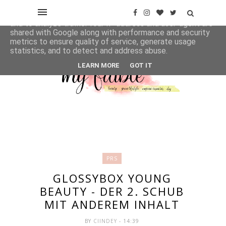
This site uses cookies from Google to deliver its services
and to analyze traffic. Your IP address and user-agent are
shared with Google along with performance and security
metrics to ensure quality of service, generate usage
statistics, and to detect and address abuse.
LEARN MORE
GOT IT
PRS
GLOSSYBOX YOUNG
BEAUTY - DER 2. SCHUB
MIT ANDEREM INHALT
BY
CIINDEY
- 14:39