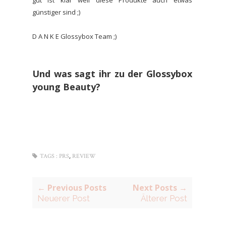
günstiger sind ;)
D A N K E Glossybox Team ;)
Und was sagt ihr zu der Glossybox
young Beauty?
,
TAGS :
PRS
REVIEW
← Previous Posts
Next Posts →
Neuerer Post
Älterer Post