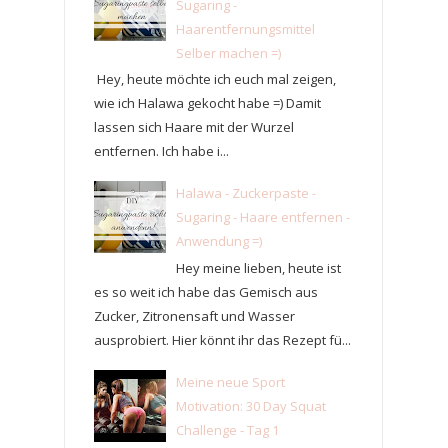
Sugaring -
Haarentfernungsmittel
Selber machen =)
Hey, heute möchte ich euch mal zeigen,
wie ich Halawa gekocht habe =) Damit
lassen sich Haare mit der Wurzel
entfernen. Ich habe i...
Halawa - Zuckerpaste -
Sugaring - Haare entfernen -
Anwendung =)
Hey meine lieben, heute ist
es so weit ich habe das Gemisch aus
Zucker, Zitronensaft und Wasser
ausprobiert. Hier könnt ihr das Rezept fü...
Meine neue Sport
Motivation: 30 Day Squat
Challenge - Tag 1