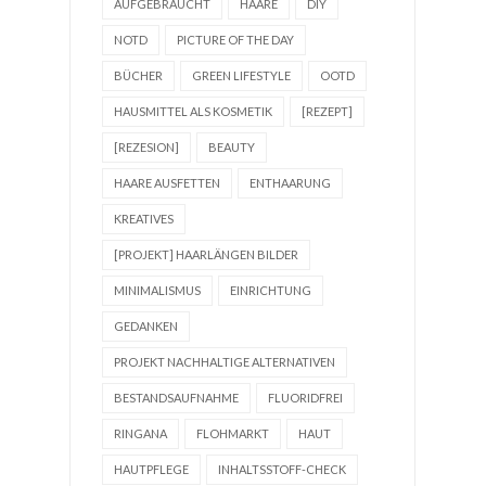
AUFGEBRAUCHT
HAARE
DIY
NOTD
PICTURE OF THE DAY
BÜCHER
GREEN LIFESTYLE
OOTD
HAUSMITTEL ALS KOSMETIK
[REZEPT]
[REZESION]
BEAUTY
HAARE AUSFETTEN
ENTHAARUNG
KREATIVES
[PROJEKT] HAARLÄNGEN BILDER
MINIMALISMUS
EINRICHTUNG
GEDANKEN
PROJEKT NACHHALTIGE ALTERNATIVEN
BESTANDSAUFNAHME
FLUORIDFREI
RINGANA
FLOHMARKT
HAUT
HAUTPFLEGE
INHALTSSTOFF-CHECK