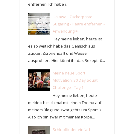
entfernen. Ich habe i...
Halawa - Zuckerpaste -
Sugaring - Haare entfernen -
Anwendung =)
Hey meine lieben, heute ist
es so weit ich habe das Gemisch aus
Zucker, Zitronensaft und Wasser
ausprobiert. Hier könnt ihr das Rezept fü...
Meine neue Sport
Motivation: 30 Day Squat
Challenge - Tag 1
Hey meine lieben, heute
melde ich mich mal mit einem Thema auf
meinem Blog und zwar gehts um Sport ;)
Also ich bin zwar mit meinem Körpe...
Schlupflieder einfach