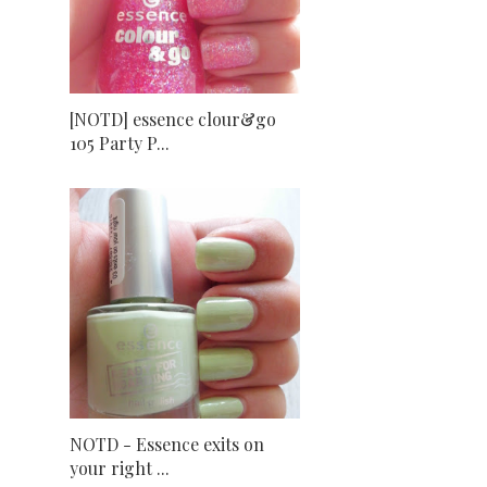
[NOTD] essence clour&go
105 Party P...
NOTD - Essence exits on
your right ...