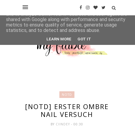
This site uses cookies from Google to deliver its services
and to analyze traffic. Your IP address and user-agent are
shared with Google along with performance and security
metrics to ensure quality of service, generate usage
statistics, and to detect and address abuse.
LEARN MORE
GOT IT
NOTD
[NOTD] ERSTER OMBRE
NAIL VERSUCH
BY
CIINDEY
- 00:30