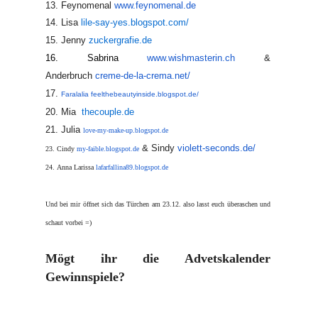
13. Feynomenal
www.feynomenal.de
14. Lisa
lile-say-yes.blogspot.com/
15. Jenny
zuckergrafie.de
16. Sabrina
www.wishmasterin.ch
&
Anderbruch
creme-de-la-crema.net/
17.
Faralalia
feelthebeautyinside.blogspot.
de/
20. Mia
thecouple.de
21. Julia
love-my-make-up.blogspot.de
& Sindy
violett-seconds.de/
23. Cindy
my-faible.blogspot.d
e
24.
Anna Larissa
lafarfallina89.blogspot.de
Und bei mir öffnet sich das Türchen am 23.12. also lasst euch überaschen und
schaut vorbei =)
Mögt ihr die Advetskalender
Gewinnspiele?