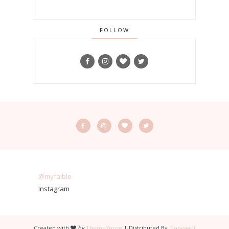
FOLLOW
@myfaible
Instagram
Created with
by
ThemeXpose
| Distributed By
Gooyaabi