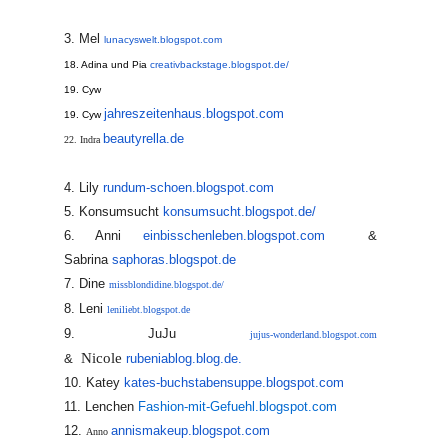
3. Mel
lunacyswelt.blogspot
.com
18. Adina und Pia
creativbackstage.blogspot.de/
19. Cyw
jahreszeitenhaus.blogspot.com
19. Cyw
beautyrella.de
22. Indra
4. Lily
rundum-schoen.blogspot.com
5. Konsumsucht
konsumsucht.blogspot.de/
6. Anni
einbisschenleben.blogspot.com
&
Sabrina
saphoras.blogspot.de
7. Dine
missblondidine.blogspot.de/
8. Leni
leniliebt.blogspot.de
9. JuJu
jujus-wonderland.blogspot.com
Nicole
&
rubeniablog.blog.de.
10. Katey
kates-buchstabensuppe.
blogspot.com
11. Lenchen
Fashion-mit-Gefuehl.blogspot.
com
12.
annismakeup.blogspot.com
Anno