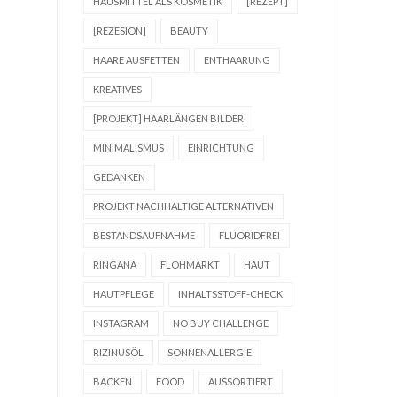
HAUSMITTEL ALS KOSMETIK
[REZEPT]
[REZESION]
BEAUTY
HAARE AUSFETTEN
ENTHAARUNG
KREATIVES
[PROJEKT] HAARLÄNGEN BILDER
MINIMALISMUS
EINRICHTUNG
GEDANKEN
PROJEKT NACHHALTIGE ALTERNATIVEN
BESTANDSAUFNAHME
FLUORIDFREI
RINGANA
FLOHMARKT
HAUT
HAUTPFLEGE
INHALTSSTOFF-CHECK
INSTAGRAM
NO BUY CHALLENGE
RIZINUSÖL
SONNENALLERGIE
BACKEN
FOOD
AUSSORTIERT