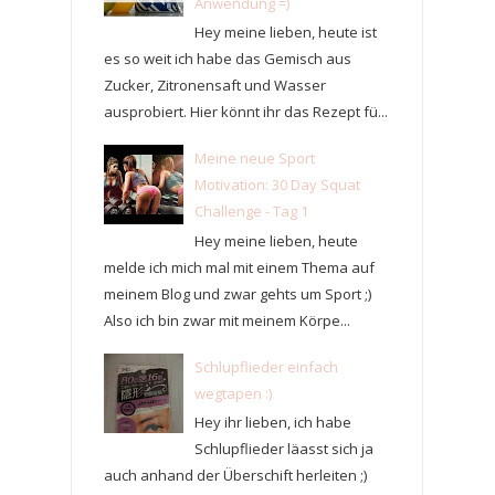
Anwendung =)
Hey meine lieben, heute ist
es so weit ich habe das Gemisch aus
Zucker, Zitronensaft und Wasser
ausprobiert. Hier könnt ihr das Rezept fü...
Meine neue Sport
Motivation: 30 Day Squat
Challenge - Tag 1
Hey meine lieben, heute
melde ich mich mal mit einem Thema auf
meinem Blog und zwar gehts um Sport ;)
Also ich bin zwar mit meinem Körpe...
Schlupflieder einfach
wegtapen :)
Hey ihr lieben, ich habe
Schlupflieder läasst sich ja
auch anhand der Überschift herleiten ;)