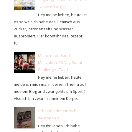
- Anwendung =)
Hey meine lieben, heute ist
es so weit ich habe das Gemisch aus
Zucker, Zitronensaft und Wasser
ausprobiert. Hier könnt ihr das Rezept
fü...
Meine neue Sport
Motivation: 30 Day Squat
Challenge - Tag 1
Hey meine lieben, heute
melde ich mich mal mit einem Thema auf
meinem Blog und zwar gehts um Sport ;)
Also ich bin zwar mit meinem Körpe...
Schlupflieder einfach
wegtapen :)
Hey ihr lieben, ich habe