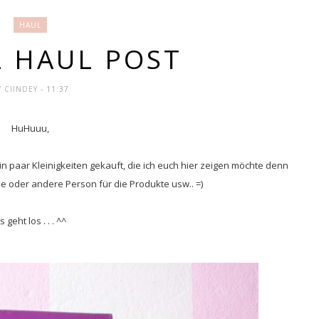
HAUL
 HAUL POST
Y
CIINDEY
- 11:37
HuHuuu,
ein paar Kleinigkeiten gekauft, die ich euch hier zeigen möchte denn
eine oder andere Person für die Produkte usw.. =)
s geht los . . . ^^