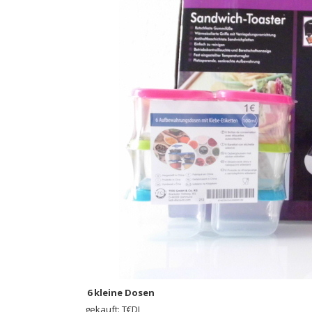
6 kleine Dosen
gekauft: T€DI