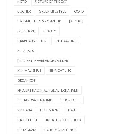
NOTD
PICTURE OF THE DAY
BÜCHER
GREEN LIFESTYLE
OOTD
HAUSMITTEL ALS KOSMETIK
[REZEPT]
[REZESION]
BEAUTY
HAARE AUSFETTEN
ENTHAARUNG
KREATIVES
[PROJEKT] HAARLÄNGEN BILDER
MINIMALISMUS
EINRICHTUNG
GEDANKEN
PROJEKT NACHHALTIGE ALTERNATIVEN
BESTANDSAUFNAHME
FLUORIDFREI
RINGANA
FLOHMARKT
HAUT
HAUTPFLEGE
INHALTSSTOFF-CHECK
INSTAGRAM
NO BUY CHALLENGE