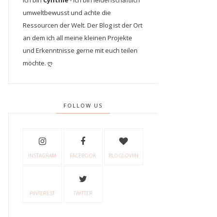
Ich bin
Cynthie
- Ich bin leidenschaftlich
umweltbewusst und achte die
Ressourcen der Welt. Der Blog ist der Ort
an dem ich all meine kleinen Projekte
und Erkenntnisse gerne mit euch teilen
möchte. ღ
FOLLOW US
INSTAGRAM
FACEBOOK
BLOGLOVIIN
PINTEREST
TWITTER