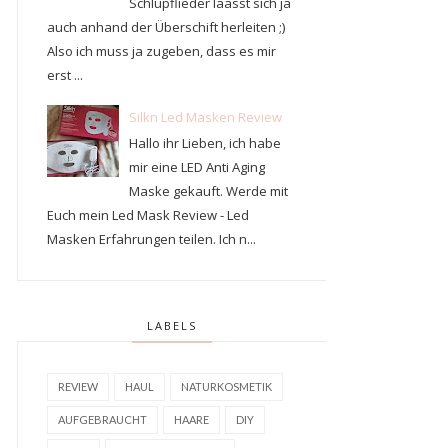
Schlupflieder läasst sich ja
auch anhand der Überschift herleiten ;)
Also ich muss ja zugeben, dass es mir
erst ...
Silkn Led Masken Review
Hallo ihr Lieben, ich habe
mir eine LED Anti Aging
Maske gekauft. Werde mit
Euch mein Led Mask Review - Led
Masken Erfahrungen teilen. Ich n...
LABELS
REVIEW
HAUL
NATURKOSMETIK
AUFGEBRAUCHT
HAARE
DIY