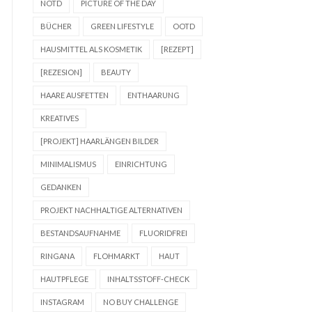
NOTD
PICTURE OF THE DAY
BÜCHER
GREEN LIFESTYLE
OOTD
HAUSMITTEL ALS KOSMETIK
[REZEPT]
[REZESION]
BEAUTY
HAARE AUSFETTEN
ENTHAARUNG
KREATIVES
[PROJEKT] HAARLÄNGEN BILDER
MINIMALISMUS
EINRICHTUNG
GEDANKEN
PROJEKT NACHHALTIGE ALTERNATIVEN
BESTANDSAUFNAHME
FLUORIDFREI
RINGANA
FLOHMARKT
HAUT
HAUTPFLEGE
INHALTSSTOFF-CHECK
INSTAGRAM
NO BUY CHALLENGE