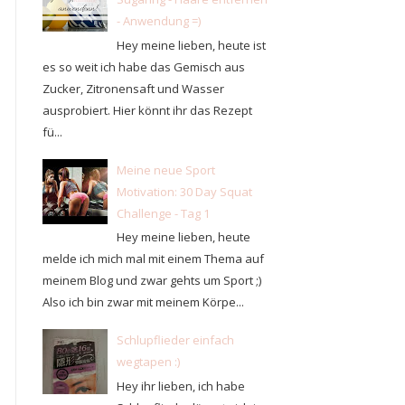
- Anwendung =)
Hey meine lieben, heute ist
es so weit ich habe das Gemisch aus
Zucker, Zitronensaft und Wasser
ausprobiert. Hier könnt ihr das Rezept
fü...
Meine neue Sport
Motivation: 30 Day Squat
Challenge - Tag 1
Hey meine lieben, heute
melde ich mich mal mit einem Thema auf
meinem Blog und zwar gehts um Sport ;)
Also ich bin zwar mit meinem Körpe...
Schlupflieder einfach
wegtapen :)
Hey ihr lieben, ich habe