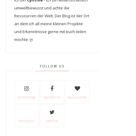
Ich bin
Cynthie
- Ich bin leidenschaftlich
umweltbewusst und achte die
Ressourcen der Welt. Der Blog ist der Ort
an dem ich all meine kleinen Projekte
und Erkenntnisse gerne mit euch teilen
möchte. ღ
FOLLOW US
INSTAGRAM
FACEBOOK
BLOGLOVIIN
PINTEREST
TWITTER