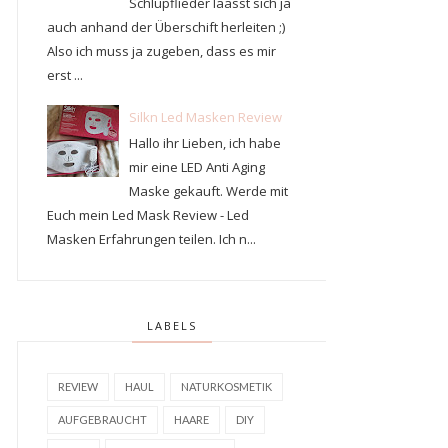
Schlupflieder läasst sich ja
auch anhand der Überschift herleiten ;)
Also ich muss ja zugeben, dass es mir
erst ...
Silkn Led Masken Review
Hallo ihr Lieben, ich habe
mir eine LED Anti Aging
Maske gekauft. Werde mit
Euch mein Led Mask Review - Led
Masken Erfahrungen teilen. Ich n...
LABELS
REVIEW
HAUL
NATURKOSMETIK
AUFGEBRAUCHT
HAARE
DIY