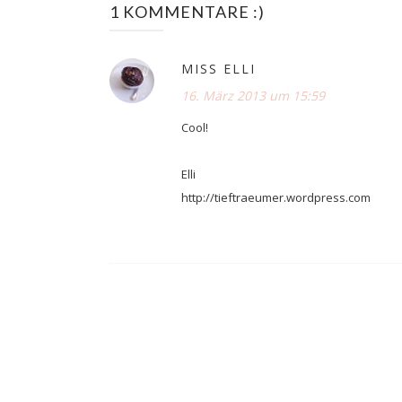
1 KOMMENTARE :)
MISS ELLI
16. März 2013 um 15:59
Cool!
Elli
http://tieftraeumer.wordpress.com