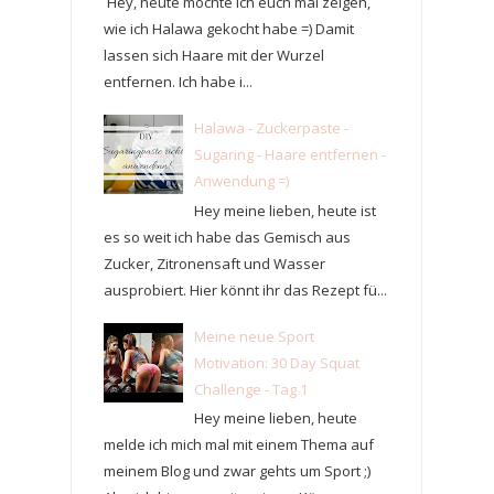
Hey, heute möchte ich euch mal zeigen,
wie ich Halawa gekocht habe =) Damit
lassen sich Haare mit der Wurzel
entfernen. Ich habe i...
Halawa - Zuckerpaste -
Sugaring - Haare entfernen -
Anwendung =)
Hey meine lieben, heute ist
es so weit ich habe das Gemisch aus
Zucker, Zitronensaft und Wasser
ausprobiert. Hier könnt ihr das Rezept fü...
Meine neue Sport
Motivation: 30 Day Squat
Challenge - Tag 1
Hey meine lieben, heute
melde ich mich mal mit einem Thema auf
meinem Blog und zwar gehts um Sport ;)