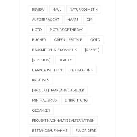
REVIEW
HAUL
NATURKOSMETIK
AUFGEBRAUCHT
HAARE
DIY
NOTD
PICTURE OF THE DAY
BÜCHER
GREEN LIFESTYLE
OOTD
HAUSMITTEL ALS KOSMETIK
[REZEPT]
[REZESION]
BEAUTY
HAARE AUSFETTEN
ENTHAARUNG
KREATIVES
[PROJEKT] HAARLÄNGEN BILDER
MINIMALISMUS
EINRICHTUNG
GEDANKEN
PROJEKT NACHHALTIGE ALTERNATIVEN
BESTANDSAUFNAHME
FLUORIDFREI