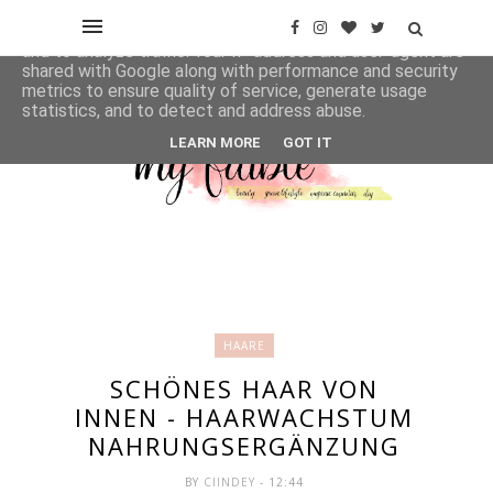
This site uses cookies from Google to deliver its services
and to analyze traffic. Your IP address and user-agent are
shared with Google along with performance and security
metrics to ensure quality of service, generate usage
statistics, and to detect and address abuse.
LEARN MORE
GOT IT
HAARE
SCHÖNES HAAR VON
INNEN - HAARWACHSTUM
NAHRUNGSERGÄNZUNG
BY
CIINDEY
- 12:44