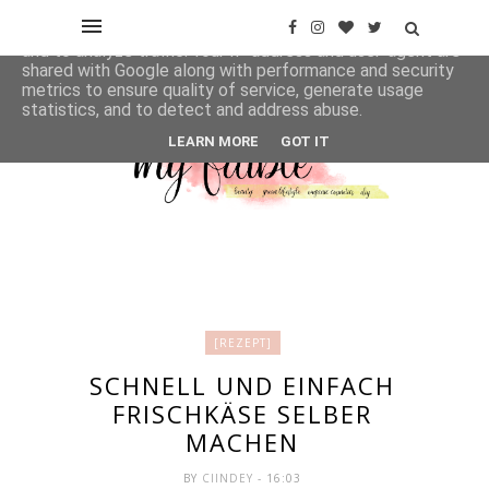
This site uses cookies from Google to deliver its services
and to analyze traffic. Your IP address and user-agent are
shared with Google along with performance and security
metrics to ensure quality of service, generate usage
statistics, and to detect and address abuse.
LEARN MORE
GOT IT
[REZEPT]
SCHNELL UND EINFACH
FRISCHKÄSE SELBER
MACHEN
BY
CIINDEY
- 16:03