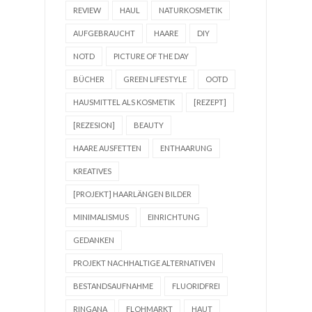
REVIEW
HAUL
NATURKOSMETIK
AUFGEBRAUCHT
HAARE
DIY
NOTD
PICTURE OF THE DAY
BÜCHER
GREEN LIFESTYLE
OOTD
HAUSMITTEL ALS KOSMETIK
[REZEPT]
[REZESION]
BEAUTY
HAARE AUSFETTEN
ENTHAARUNG
KREATIVES
[PROJEKT] HAARLÄNGEN BILDER
MINIMALISMUS
EINRICHTUNG
GEDANKEN
PROJEKT NACHHALTIGE ALTERNATIVEN
BESTANDSAUFNAHME
FLUORIDFREI
RINGANA
FLOHMARKT
HAUT