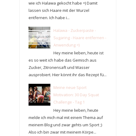
wie ich Halawa gekocht habe =) Damit
lassen sich Haare mit der Wurzel
entfernen. Ich habe i...
Halawa - Zuckerpaste -
Sugaring - Haare entfernen -
Anwendung =)
Hey meine lieben, heute ist
es so weit ich habe das Gemisch aus
Zucker, Zitronensaft und Wasser
ausprobiert. Hier könnt ihr das Rezept fü...
Meine neue Sport
Motivation: 30 Day Squat
Challenge - Tag 1
Hey meine lieben, heute
melde ich mich mal mit einem Thema auf
meinem Blog und zwar gehts um Sport ;)
Also ich bin zwar mit meinem Körpe...