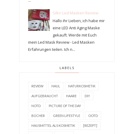
...
Silkn Led Masken Review
Hallo ihr Lieben, ich habe mir
eine LED Anti Aging Maske
gekauft. Werde mit Euch
mein Led Mask Review - Led Masken
Erfahrungen teilen. Ich n...
LABELS
REVIEW
HAUL
NATURKOSMETIK
AUFGEBRAUCHT
HAARE
DIY
NOTD
PICTURE OF THE DAY
BÜCHER
GREEN LIFESTYLE
OOTD
HAUSMITTEL ALS KOSMETIK
[REZEPT]