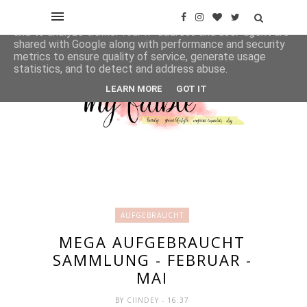
This site uses cookies from Google to deliver its services
and to analyze traffic. Your IP address and user-agent are
shared with Google along with performance and security
metrics to ensure quality of service, generate usage
statistics, and to detect and address abuse.
LEARN MORE
GOT IT
AUFGEBRAUCHT
MEGA AUFGEBRAUCHT
SAMMLUNG - FEBRUAR -
MAI
BY
CIINDEY
- 16:37