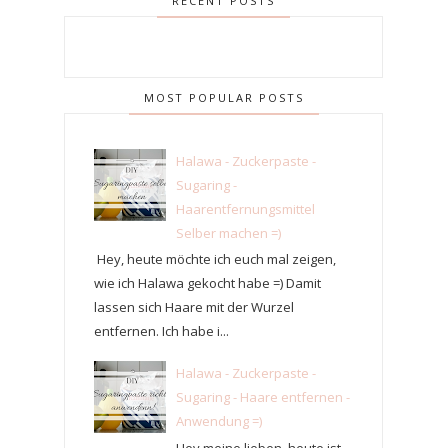
RECENT POSTS
MOST POPULAR POSTS
Halawa - Zuckerpaste -
Sugaring -
Haarentfernungsmittel
Selber machen =)
Hey, heute möchte ich euch mal zeigen,
wie ich Halawa gekocht habe =) Damit
lassen sich Haare mit der Wurzel
entfernen. Ich habe i...
Halawa - Zuckerpaste -
Sugaring - Haare entfernen -
Anwendung =)
Hey meine lieben, heute ist