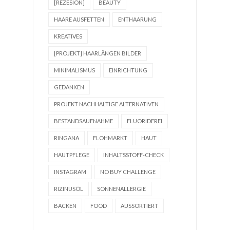
[REZESION]
BEAUTY
HAARE AUSFETTEN
ENTHAARUNG
KREATIVES
[PROJEKT] HAARLÄNGEN BILDER
MINIMALISMUS
EINRICHTUNG
GEDANKEN
PROJEKT NACHHALTIGE ALTERNATIVEN
BESTANDSAUFNAHME
FLUORIDFREI
RINGANA
FLOHMARKT
HAUT
HAUTPFLEGE
INHALTSSTOFF-CHECK
INSTAGRAM
NO BUY CHALLENGE
RIZINUSÖL
SONNENALLERGIE
BACKEN
FOOD
AUSSORTIERT