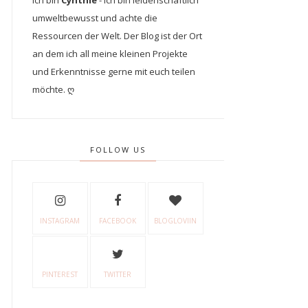
Ich bin
Cynthie
- Ich bin leidenschaftlich
umweltbewusst und achte die
Ressourcen der Welt. Der Blog ist der Ort
an dem ich all meine kleinen Projekte
und Erkenntnisse gerne mit euch teilen
möchte. ღ
FOLLOW US
INSTAGRAM
FACEBOOK
BLOGLOVIIN
PINTEREST
TWITTER