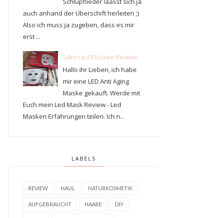
Schlupflieder läasst sich ja
auch anhand der Überschift herleiten ;)
Also ich muss ja zugeben, dass es mir
erst ...
Silkn Led Masken Review
Hallo ihr Lieben, ich habe
mir eine LED Anti Aging
Maske gekauft. Werde mit
Euch mein Led Mask Review - Led
Masken Erfahrungen teilen. Ich n...
LABELS
REVIEW
HAUL
NATURKOSMETIK
AUFGEBRAUCHT
HAARE
DIY