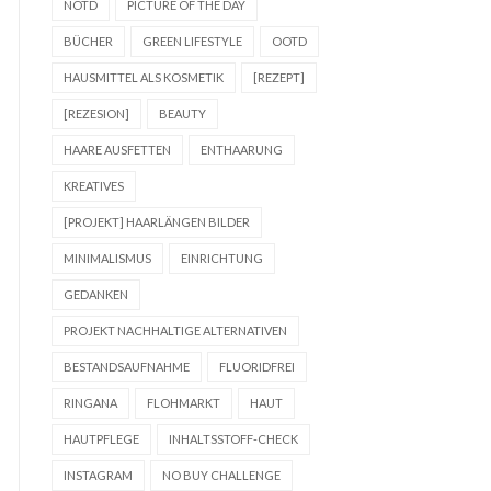
NOTD
PICTURE OF THE DAY
BÜCHER
GREEN LIFESTYLE
OOTD
HAUSMITTEL ALS KOSMETIK
[REZEPT]
[REZESION]
BEAUTY
HAARE AUSFETTEN
ENTHAARUNG
KREATIVES
[PROJEKT] HAARLÄNGEN BILDER
MINIMALISMUS
EINRICHTUNG
GEDANKEN
PROJEKT NACHHALTIGE ALTERNATIVEN
BESTANDSAUFNAHME
FLUORIDFREI
RINGANA
FLOHMARKT
HAUT
HAUTPFLEGE
INHALTSSTOFF-CHECK
INSTAGRAM
NO BUY CHALLENGE