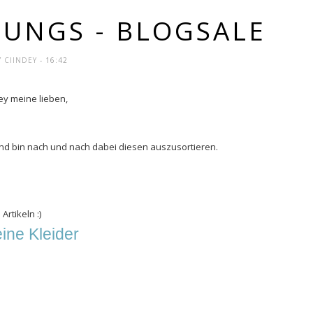
DUNGS - BLOGSALE
Y
CIINDEY
- 16:42
ey meine lieben,
 und bin nach und nach dabei diesen auszusortieren.
rtikeln :)
ine Kleider