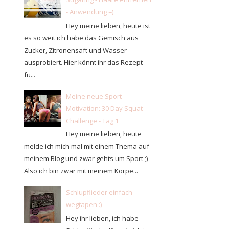
- Anwendung =)
Hey meine lieben, heute ist
es so weit ich habe das Gemisch aus
Zucker, Zitronensaft und Wasser
ausprobiert. Hier könnt ihr das Rezept
fü...
Meine neue Sport
Motivation: 30 Day Squat
Challenge - Tag 1
Hey meine lieben, heute
melde ich mich mal mit einem Thema auf
meinem Blog und zwar gehts um Sport ;)
Also ich bin zwar mit meinem Körpe...
Schlupflieder einfach
wegtapen :)
Hey ihr lieben, ich habe