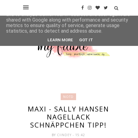
This site uses cookies from Google to deliver its services
and to analyze traffic. Your IP address and user-agent are
shared with Google along with performance and security
metrics to ensure quality of service, generate usage
statistics, and to detect and address abuse.
LEARN MORE
GOT IT
NOTD
MAXI - SALLY HANSEN
NAGELLACK
SCHNÄPPCHEN TIPP!
BY
CIINDEY
- 15:42