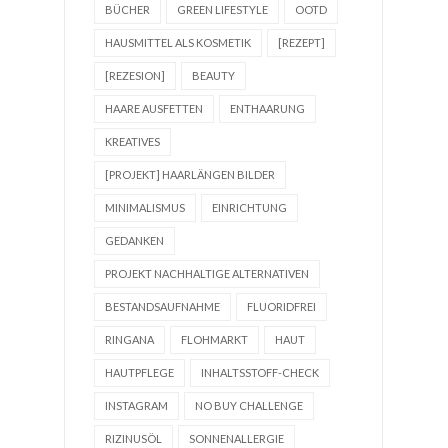
BÜCHER
GREEN LIFESTYLE
OOTD
HAUSMITTEL ALS KOSMETIK
[REZEPT]
[REZESION]
BEAUTY
HAARE AUSFETTEN
ENTHAARUNG
KREATIVES
[PROJEKT] HAARLÄNGEN BILDER
MINIMALISMUS
EINRICHTUNG
GEDANKEN
PROJEKT NACHHALTIGE ALTERNATIVEN
BESTANDSAUFNAHME
FLUORIDFREI
RINGANA
FLOHMARKT
HAUT
HAUTPFLEGE
INHALTSSTOFF-CHECK
INSTAGRAM
NO BUY CHALLENGE
RIZINUSÖL
SONNENALLERGIE