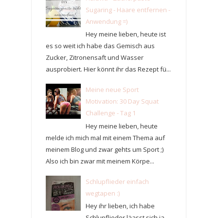
Sugaring - Haare entfernen -
Anwendung =)
Hey meine lieben, heute ist
es so weit ich habe das Gemisch aus
Zucker, Zitronensaft und Wasser
ausprobiert. Hier könnt ihr das Rezept fü...
Meine neue Sport
Motivation: 30 Day Squat
Challenge - Tag 1
Hey meine lieben, heute
melde ich mich mal mit einem Thema auf
meinem Blog und zwar gehts um Sport ;)
Also ich bin zwar mit meinem Körpe...
Schlupflieder einfach
wegtapen :)
Hey ihr lieben, ich habe
Schlupflieder läasst sich ja