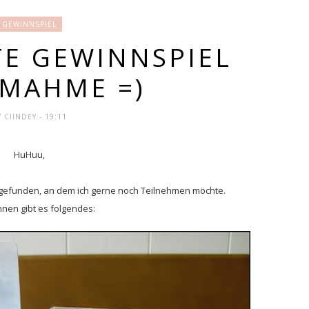
GEWINNSPIEL
TE GEWINNSPIEL
NMAHME =)
Y
CIINDEY
- 19:11
HuHuu,
l gefunden, an dem ich gerne noch Teilnehmen möchte.
nen gibt es folgendes: