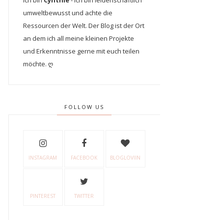
Ich bin
Cynthie
- Ich bin leidenschaftlich
umweltbewusst und achte die
Ressourcen der Welt. Der Blog ist der Ort
an dem ich all meine kleinen Projekte
und Erkenntnisse gerne mit euch teilen
möchte. ღ
FOLLOW US
INSTAGRAM
FACEBOOK
BLOGLOVIIN
PINTEREST
TWITTER