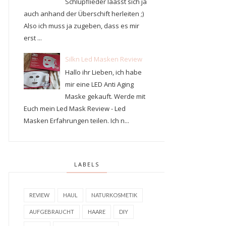
Schlupflieder läasst sich ja
auch anhand der Überschift herleiten ;)
Also ich muss ja zugeben, dass es mir
erst ...
Silkn Led Masken Review
Hallo ihr Lieben, ich habe
mir eine LED Anti Aging
Maske gekauft. Werde mit
Euch mein Led Mask Review - Led
Masken Erfahrungen teilen. Ich n...
LABELS
REVIEW
HAUL
NATURKOSMETIK
AUFGEBRAUCHT
HAARE
DIY