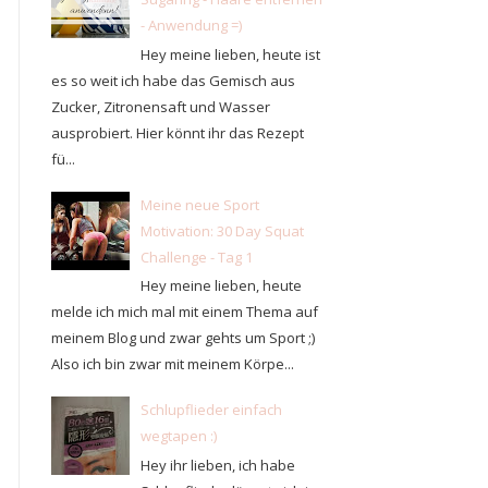
- Anwendung =)
Hey meine lieben, heute ist
es so weit ich habe das Gemisch aus
Zucker, Zitronensaft und Wasser
ausprobiert. Hier könnt ihr das Rezept
fü...
Meine neue Sport
Motivation: 30 Day Squat
Challenge - Tag 1
Hey meine lieben, heute
melde ich mich mal mit einem Thema auf
meinem Blog und zwar gehts um Sport ;)
Also ich bin zwar mit meinem Körpe...
Schlupflieder einfach
wegtapen :)
Hey ihr lieben, ich habe