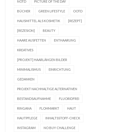
NOTD
PICTURE OF THE DAY
BÜCHER
GREEN LIFESTYLE
OOTD
HAUSMITTEL ALS KOSMETIK
[REZEPT]
[REZESION]
BEAUTY
HAARE AUSFETTEN
ENTHAARUNG
KREATIVES
[PROJEKT] HAARLÄNGEN BILDER
MINIMALISMUS
EINRICHTUNG
GEDANKEN
PROJEKT NACHHALTIGE ALTERNATIVEN
BESTANDSAUFNAHME
FLUORIDFREI
RINGANA
FLOHMARKT
HAUT
HAUTPFLEGE
INHALTSSTOFF-CHECK
INSTAGRAM
NO BUY CHALLENGE