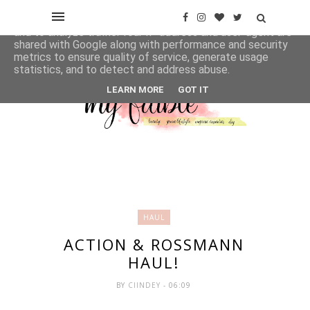
This site uses cookies from Google to deliver its services
and to analyze traffic. Your IP address and user-agent are
shared with Google along with performance and security
metrics to ensure quality of service, generate usage
statistics, and to detect and address abuse.
LEARN MORE
GOT IT
HAUL
ACTION & ROSSMANN
HAUL!
BY
CIINDEY
- 06:09