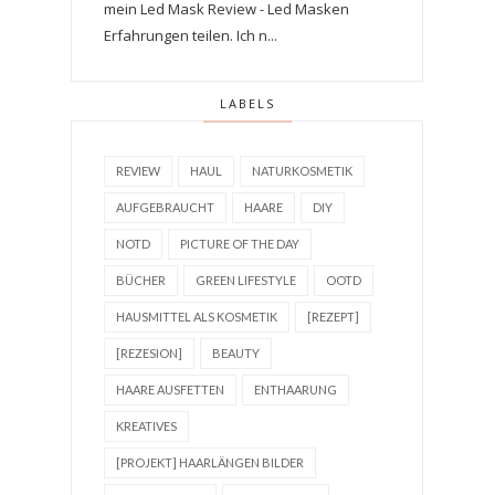
mein Led Mask Review - Led Masken
Erfahrungen teilen. Ich n...
LABELS
REVIEW
HAUL
NATURKOSMETIK
AUFGEBRAUCHT
HAARE
DIY
NOTD
PICTURE OF THE DAY
BÜCHER
GREEN LIFESTYLE
OOTD
HAUSMITTEL ALS KOSMETIK
[REZEPT]
[REZESION]
BEAUTY
HAARE AUSFETTEN
ENTHAARUNG
KREATIVES
[PROJEKT] HAARLÄNGEN BILDER