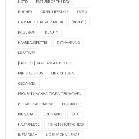
NOTD
PICTURE OF THE DAY
BÜCHER
GREEN LIFESTYLE
OOTD
HAUSMITTEL ALS KOSMETIK
[REZEPT]
[REZESION]
BEAUTY
HAARE AUSFETTEN
ENTHAARUNG
KREATIVES
[PROJEKT] HAARLÄNGEN BILDER
MINIMALISMUS
EINRICHTUNG
GEDANKEN
PROJEKT NACHHALTIGE ALTERNATIVEN
BESTANDSAUFNAHME
FLUORIDFREI
RINGANA
FLOHMARKT
HAUT
HAUTPFLEGE
INHALTSSTOFF-CHECK
INSTAGRAM
NO BUY CHALLENGE