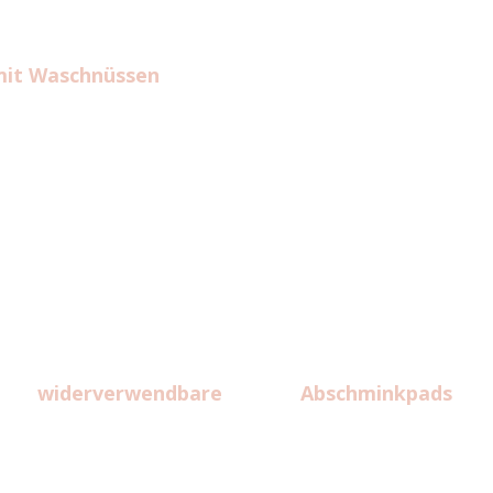
it Waschnüssen
erverwendbare Abschminkpads