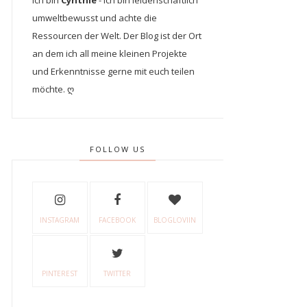
Ich bin
Cynthie
- Ich bin leidenschaftlich
umweltbewusst und achte die
Ressourcen der Welt. Der Blog ist der Ort
an dem ich all meine kleinen Projekte
und Erkenntnisse gerne mit euch teilen
möchte. ღ
FOLLOW US
INSTAGRAM
FACEBOOK
BLOGLOVIIN
PINTEREST
TWITTER