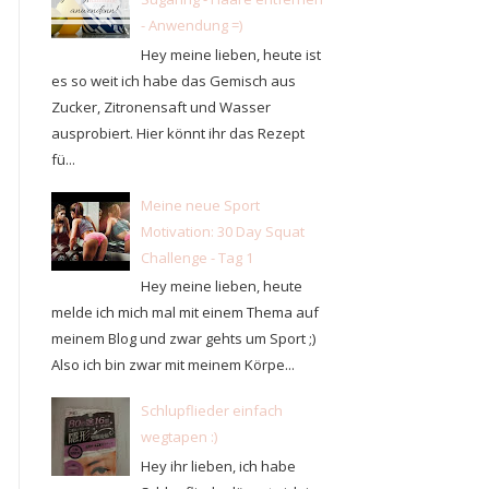
- Anwendung =)
Hey meine lieben, heute ist
es so weit ich habe das Gemisch aus
Zucker, Zitronensaft und Wasser
ausprobiert. Hier könnt ihr das Rezept
fü...
Meine neue Sport
Motivation: 30 Day Squat
Challenge - Tag 1
Hey meine lieben, heute
melde ich mich mal mit einem Thema auf
meinem Blog und zwar gehts um Sport ;)
Also ich bin zwar mit meinem Körpe...
Schlupflieder einfach
wegtapen :)
Hey ihr lieben, ich habe