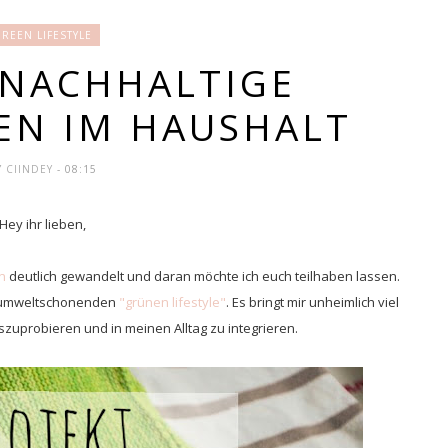
REEN LIFESTYLE
 NACHHALTIGE
EN IM HAUSHALT
Y
CIINDEY
- 08:15
Hey ihr lieben,
n
deutlich gewandelt und daran möchte ich euch teilhaben lassen.
nd umweltschonenden
"grünen lifestyle"
. Es bringt mir unheimlich viel
uprobieren und in meinen Alltag zu integrieren.