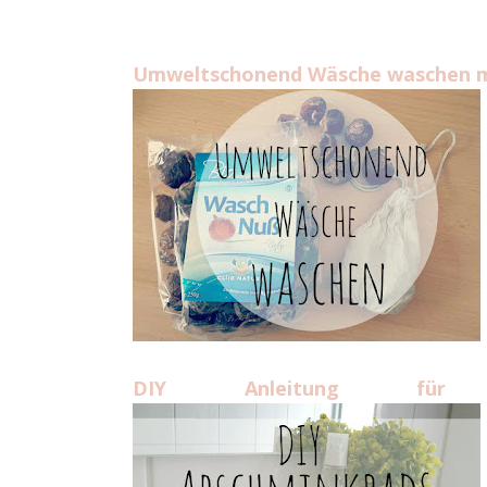
Umweltschonend Wäsche waschen m
DIY Anleitung für wid