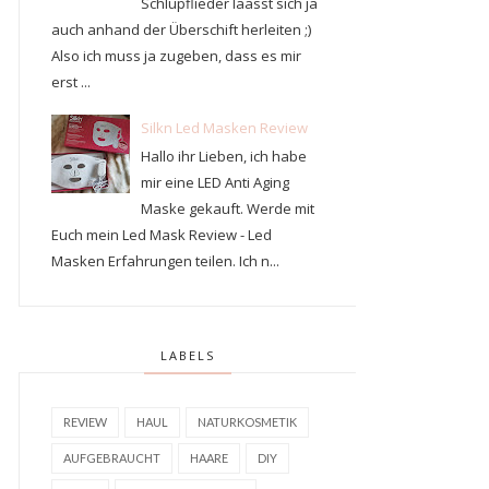
Schlupflieder läasst sich ja
auch anhand der Überschift herleiten ;)
Also ich muss ja zugeben, dass es mir
erst ...
Silkn Led Masken Review
Hallo ihr Lieben, ich habe
mir eine LED Anti Aging
Maske gekauft. Werde mit
Euch mein Led Mask Review - Led
Masken Erfahrungen teilen. Ich n...
LABELS
REVIEW
HAUL
NATURKOSMETIK
AUFGEBRAUCHT
HAARE
DIY